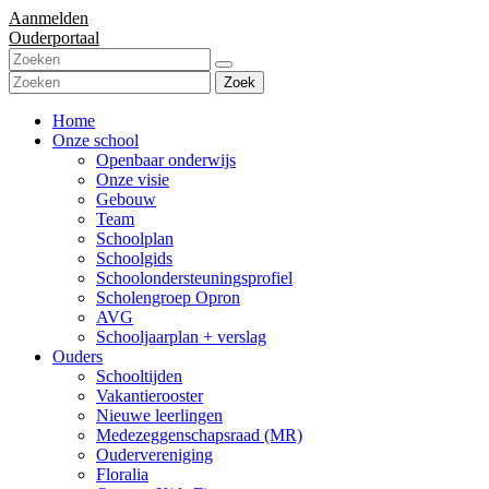
Aanmelden
Ouderportaal
Zoek
Home
Onze school
Openbaar onderwijs
Onze visie
Gebouw
Team
Schoolplan
Schoolgids
Schoolondersteuningsprofiel
Scholengroep Opron
AVG
Schooljaarplan + verslag
Ouders
Schooltijden
Vakantierooster
Nieuwe leerlingen
Medezeggenschapsraad (MR)
Oudervereniging
Floralia