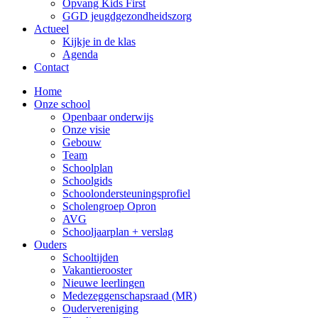
Opvang Kids First
GGD jeugdgezondheidszorg
Actueel
Kijkje in de klas
Agenda
Contact
Home
Onze school
Openbaar onderwijs
Onze visie
Gebouw
Team
Schoolplan
Schoolgids
Schoolondersteuningsprofiel
Scholengroep Opron
AVG
Schooljaarplan + verslag
Ouders
Schooltijden
Vakantierooster
Nieuwe leerlingen
Medezeggenschapsraad (MR)
Oudervereniging